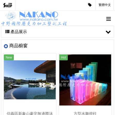
繁體中文
產品展示
商品櫥窗
New
Hot
信義區新象山豪宅無邊際泳
方型水舞燈柱