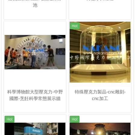
池
Hot
科學博物館大型壓克力-中野
特殊壓克力製品-cnc雕刻-
國際-烹飪科學常態展示牆
cnc加工
Hot
Hot