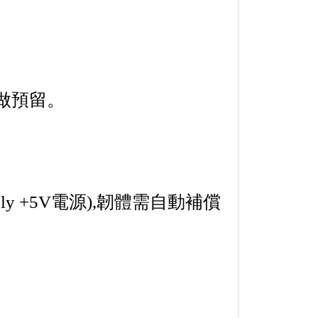
5做預留。
y +5V電源),韌體需自動補償