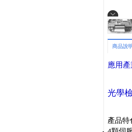
商品說
應用產
光學
產品特色
4顆伺