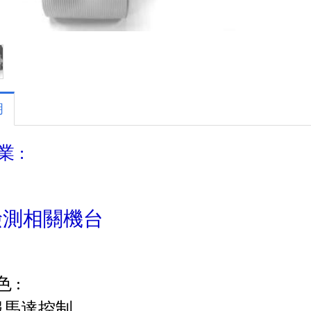
明
業 :
檢測相關機台
 :
服馬達控制