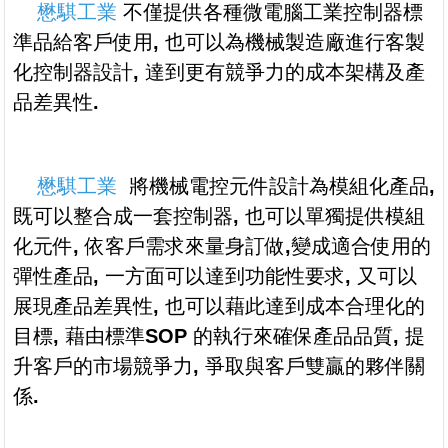
懋騏工業
不
僅提供各種微電腦工業控制器標
準品給客戶使用
,
也可以為機械製造廠進行客製
化控制器設計
,
達到更有競爭力的成本架構及產
品差異性
.
懋騏工業
將機械電控元件設計為模組化產品
,
既可以整合成一套控制器
,
也可以單獨提供模組
化元件
,
依客戶需求來量身訂做
,
變成適合使用的
彈性產品
,
一方面可以達到功能性要求
,
又可以
展現產品差異性
,
也可以藉此達到成本合理化的
目標
,
藉由標準
SOP
的執行來確保產品品質
,
提
升客戶的市場競爭力
,
爭取與客戶雙贏的夥伴關
係
.