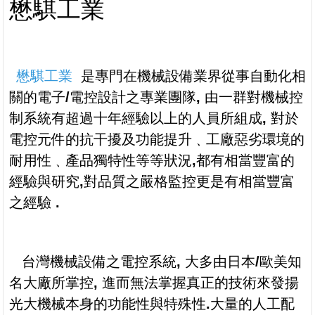
懋騏工業
懋騏工業
是專門在機械設備業界從事自動化相
關的電子
/
電控設計之專業團隊
,
由一群對機械控
制系統有超過十年經驗以上的人員所組成
,
對於
電控元件的抗干擾及功能提升﹑工廠惡劣環境的
耐用性﹑產品獨特性等等狀況
,
都有相當豐富的
經驗與研究
,
對品質之嚴格監控更是有相當豐富
之經驗
.
台灣機械設備之
電控系統
,
大多由日本
/
歐美知
名大廠所掌控
,
進而無法掌握真正的技術來發揚
光大機械本身的功能性與特殊性
.
大量的人工配