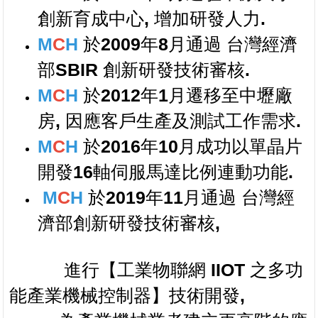
創新育成中心, 增加研發人力.
M
C
H
於2009年8月通過 台灣經濟
部SBIR 創新研發技術審核.
M
C
H
於
2012
年1月遷移至中壢廠
房, 因應客戶生產及測試工作需求.
M
C
H
於
2016
年10月成功以單晶片
開發16軸伺服馬達比例連動功能.
M
C
H
於2019年11月通過 台灣經
濟部創新研發技術審核,
進行
【
工業物聯網 IIOT 之多功
能產業機械控制器
】
技術開發,