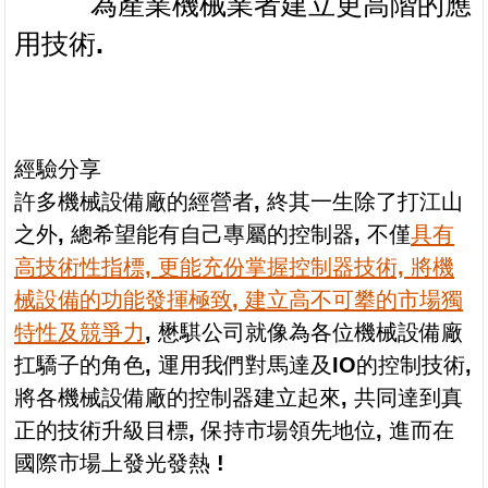
為產業機械業者建立更高階的應
用技術.
經驗分享
許多機械設備廠的經營者
,
終其一生除了打江山
之外
,
總希望能有自己專屬的控制器
,
不僅
具有
高技術性指標, 更能充份掌握控制器技術, 將機
械設備的功能發揮極致
, 建立高不可攀的市場獨
特性及競爭力
,
懋騏公司就像為各位機械設備廠
扛驕子的角色
,
運用我們對馬達及
IO
的控制技術
,
將各機械設備廠的控制器建立起來
,
共同達到真
正的技術升級目標
,
保持市場領先地位
,
進而在
國際市場上發光發熱
!