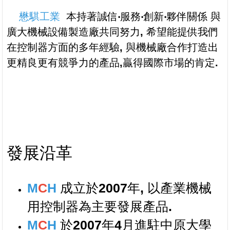
懋騏
工業
本持著誠信‧服務‧創新‧夥伴關係 與
廣大機械設備製造廠共同努力
,
希望能提供我們
在控制器方面的多年經驗
,
與機械廠合作打造出
更精良更有競爭力的產品
,
贏得國際市場的肯定
.
發展沿革
M
C
H
成立於
2007
年
, 以產業機械
用控制器為主要發展產品.
M
C
H
於2007年4月進駐中原大學