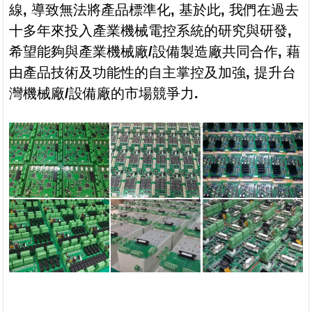
線
,
導致無法將產品標準化
,
基於此
,
我們在過去
十多年來投入產業機械電控系統的研究與研發
,
希望能夠與產業機械廠
/
設備製造廠共同合作
,
藉
由產品技術及功能性的自主掌控及加強
,
提升台
灣機械廠
/
設備廠的市場競爭力
.