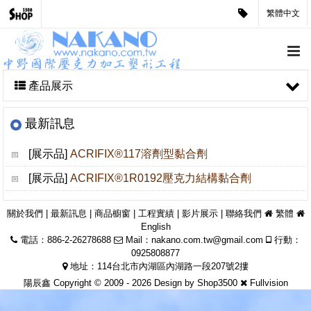
繁體中文
產品展示
最新訊息
[展示品]
ACRIFIX®117溶劑型黏合劑
[展示品]
ACRIFIX®1R0192壓克力結構黏合劑
關於我們
|
最新訊息
|
商品櫥窗
|
工程實績
|
影片展示
|
聯絡我們
繁體
English
電話：886-2-26278688
Mail：
nakano.com.tw@gmail.com
行動：
0925808877
地址：114台北市內湖區內湖路一段207號2摟
陽辰鑫 Copyright © 2009 - 2026 Design by
Shop3500
Fullvision