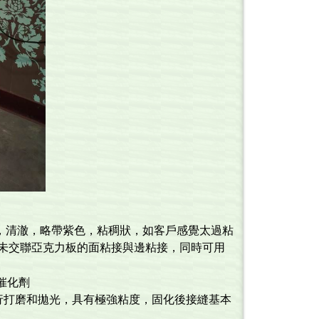
，清澈，略帶紫色，粘稠狀，如客戶感覺太過粘
各種未交聯亞克力板的面粘接與邊粘接，同時可用
％催化劑
進行打磨和拋光，具有極強粘度，固化後接縫基本