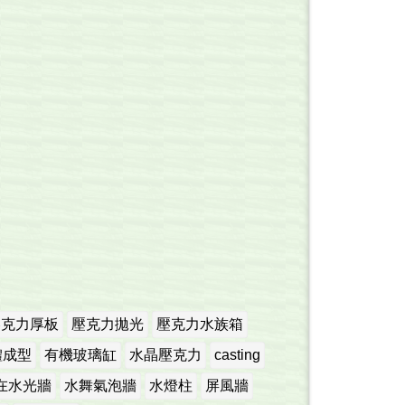
壓克力厚板
壓克力拋光
壓克力水族箱
體成型
有機玻璃缸
水晶壓克力
casting
在水光牆
水舞氣泡牆
水燈柱
屏風牆