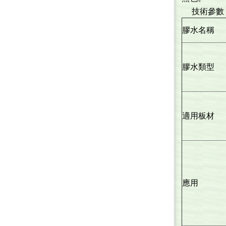
技術參數
膠水名稱
膠水類型
適用板材
應用