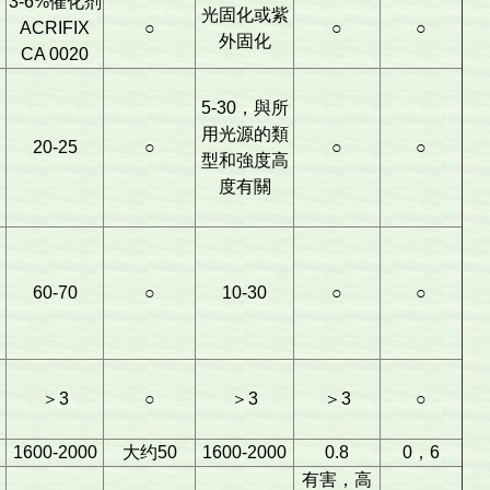
3-6%催化剂
光固化或紫
ACRIFIX
○
○
○
外固化
CA 0020
5-30，與所
，
用光源的類
20-25
○
○
○
型和強度高
度有關
60-70
○
10-30
○
○
＞3
○
＞3
＞3
○
1600-2000
大约50
1600-2000
0.8
0，6
有害，高