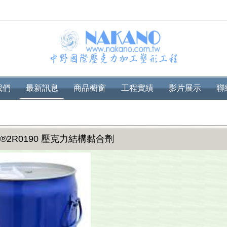
我們
最新訊息
商品櫥窗
工程實績
影片展示
聯
IX®2R0190 壓克力結構黏合劑