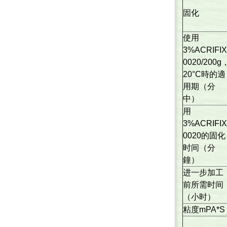
固化
使用
3%ACRIFIX
0020/200g
20°C時的適
用期（分
中）
用
3%ACRIFIX
0020的固化
时间（分
鐘）
进一步加工
前所需时间
（小时）
粘度mPA*S