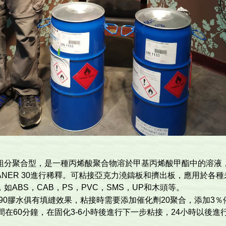
組分聚合型，是一種丙烯酸聚合物溶於甲基丙烯酸甲酯中的溶液
EANER 30進行稀釋。可粘接亞克力澆鑄板和擠出板，應用於
如ABS，CAB，PS，PVC，SMS，UP和木頭等。
X®190膠水俱有填縫效果，粘接時需要添加催化劑20聚合，添加3
時間在60分鐘，在固化3-6小時後進行下一步粘接，24小時以後