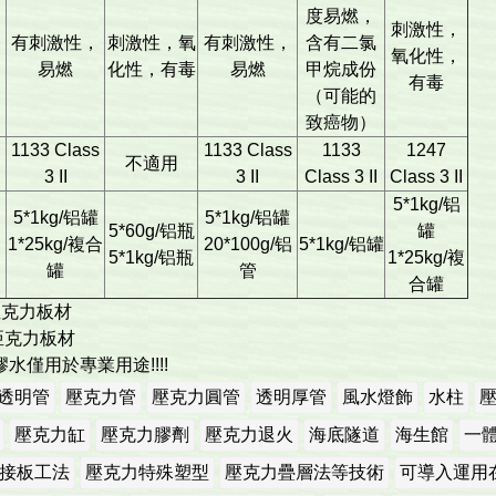
度易燃，
刺激性，
有刺激性，
刺激性，氧
有刺激性，
含有二氯
氧化性，
易燃
化性，有毒
易燃
甲烷成份
有毒
（可能的
致癌物）
1133 Class
1133 Class
1133
1247
不適用
3 II
3 II
Class 3 II
Class 3 II
5*1kg/铝
5*1kg/铝罐
5*1kg/铝罐
5*60g/铝瓶
罐
1*25kg/複合
20*100g/铝
5*1kg/铝罐
5*1kg/铝瓶
1*25kg/複
罐
管
合罐
亞克力板材
亞克力板材
水僅用於專業用途!!!!
透明管
壓克力管
壓克力圓管
透明厚管
風水燈飾
水柱
壓克力缸
壓克力膠劑
壓克力退火
海底隧道
海生館
一
接板工法
壓克力特殊塑型
壓克力疊層法等技術
可導入運用