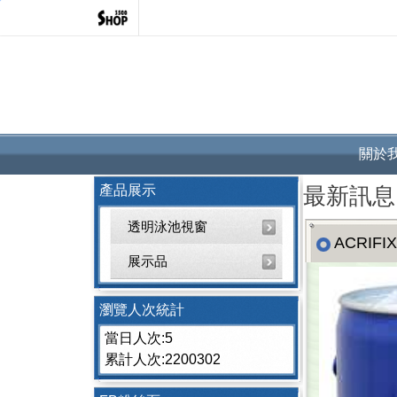
關於
產品展示
最新訊息
透明泳池視窗
ACRIF
展示品
瀏覽人次統計
當日人次:5
累計人次:2200302