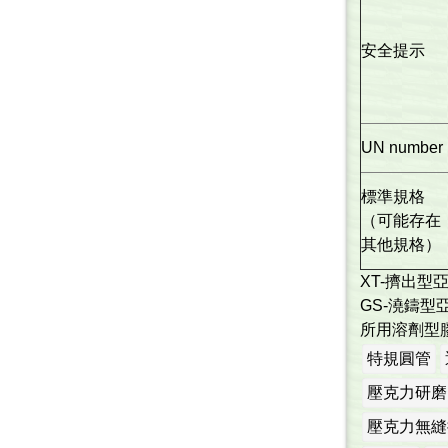
安全提示
UN number
標準規格
（可能存在
其他規格）
XT-擠出型
GS-澆鑄型
所用溶劑型膠
特規圓管
壓克力研磨
壓克力無縫