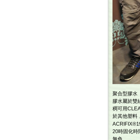
聚合型膠水
膠水屬於雙
稠可用CL
於其他塑料，
ACRIFI
20時固化
無色。