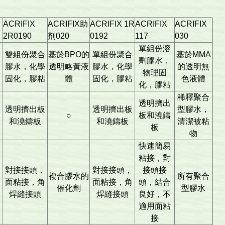
ACRIFIX
ACRIFIX助
ACRIFIX 1R
ACRIFIX
ACRIFIX
2R0190
剂020
0192
117
030
單組份溶
雙組份聚合
基於BPO的
單組份聚合
基於MMA
劑膠水，
膠水，化學
透明略黃液
膠水，化學
的透明無
物理固
固化，膠粘
體
固化，膠粘
色液體
化，膠粘
稀釋聚合
透明擠出
透明擠出板
透明擠出板
型膠水，
○
板和澆鑄
和澆鑄板
和澆鑄板
清潔被粘
板
物
快速簡易
粘接，對
對接接頭，
對接接頭，
接頭接
複合膠水的
所有聚合
面粘接，角
面粘接，角
頭，結合
催化劑
型膠水
焊縫接頭
焊縫接頭
良好，不
適用面粘
接