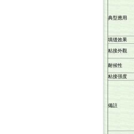
典型應用
填缝效果
粘接外觀
耐候性
粘接强度
備註