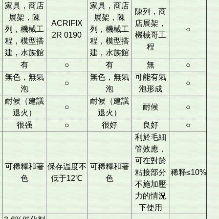
家具，商店
家具，商店
陳列，商
展架，陳
展架，陳
ACRIFIX
店展架，
列，機械工
列，機械工
○
2R 0190
機械哥工
程，模型搭
程，模型搭
程
建，水族館
建，水族館
有
○
有
無
○
無色，無氣
無色，無氣
可能有氣
○
○
泡
泡
泡形成
耐候（建議
耐候（建議
○
耐候
○
退火）
退火）
很强
○
很好
良好
○
利於毛細
管效應，
可在對於
可稀釋和著
保存温度不
可稀釋和著
粘接部分
稀释≤10%
色
低于12℃
色
不施加壓
力的情況
下使用