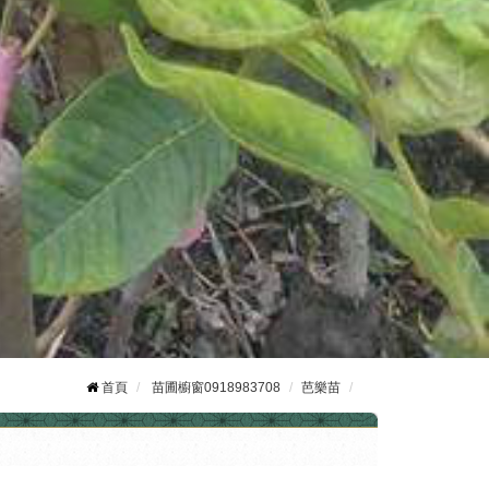
首頁
苗圃櫥窗0918983708
芭樂苗