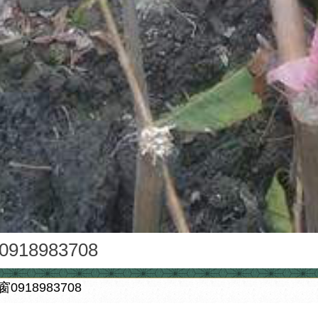
18983708
0918983708