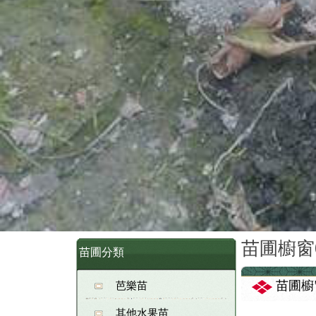
苗圃櫥窗09
苗圃分類
苗圃櫥窗
芭樂苗
其他水果苗