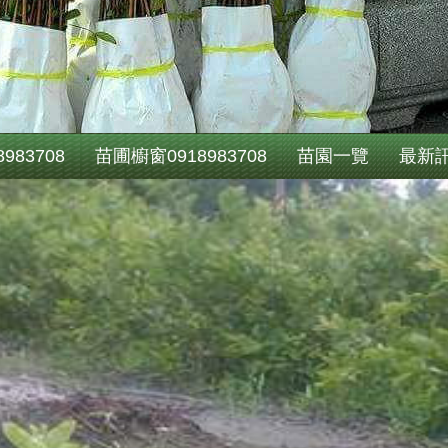
983708
苗圃櫥窗0918983708
苗園一覽
最新