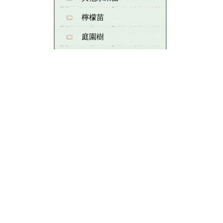
檸檬苗
庭園樹
土芭樂苗
苗圃資訊
茂成合苗圃
0918-983708
n8248785@yahoo.com.tw
彰化縣永靖鄉五福村五福
社區
瀏覽人次統計