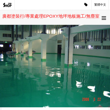
繁體中文
廣都塗裝行/專業處理EPOXY地坪地板施工/無塵室
工程/環氧樹脂塗料導電抗靜電防塵地坪砂漿工程/
防水工程/自平水泥施工/陽極處理FRP耐酸鹼防蝕
工程/停車場地坪/工業地板地坪/PVC導電地磚