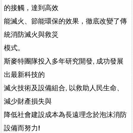
的接觸，達到高效
能滅火、節能環保的效果，徹底改變了傳
統消防滅火與救災
模式。
斯麥特團隊投入多年研究開發,
成功
發展
出最新科技
的
滅火技術
及設備組合
, 以救助人民
生命
、
減少
財產損失與
降低社會建設成本為
長遠理念於泡沫消防
設備而努力!