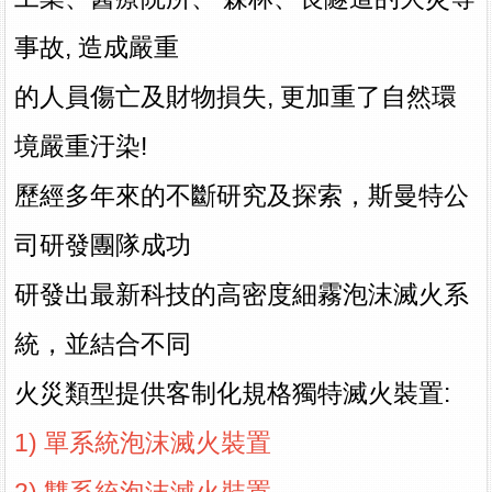
事故,
造成嚴重
的人員傷亡
及財物損失, 更加重了自然環
境嚴重汙染!
歷經多年來的不斷研究及探索，斯曼特公
司研發團隊成功
研發出最新科技的
高密度細霧泡沫滅火系
統，並結合不同
火災類型
提供
客制化規格獨特滅火裝置:
1) 單系統泡沫滅火裝置