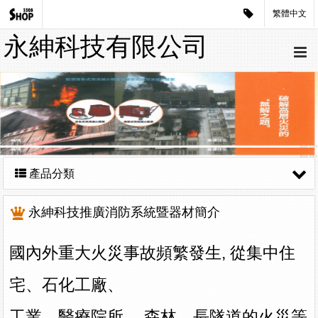
繁體中文
永紳科技有限公司
產品分類
永紳科技推廣消防系統暨器材簡介
國內外重大火災事故頻繁發生, 從集中住
宅
、
石化工廠、
工業、醫療院所、 森林、
長隧道
的火災等