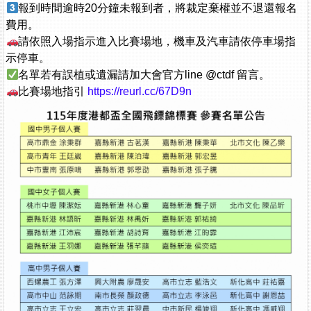
報到時間逾時20分鐘未報到者，將裁定棄權並不退還報名
費用。
請依照入場指示進入比賽場地，機車及汽車請依停車場指
示停車。
名單若有誤植或遺漏請加大會官方line @ctdf 留言。
比賽場地指引
https://reurl.cc/67D9n