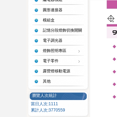
圓形連接器
模組盒
記憶分段燈飾切換開關
電子調光器
燈飾照明專區
電子零件
露營燈移動電源
其他
瀏覽人次統計
當日人次:1111
累計人次:3770559