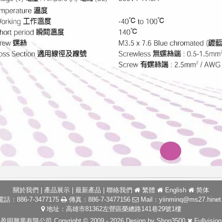
關於我們
|
產品展示
|
最新產品
|
聯絡我們
繁體
English
简体
話：886-7-3477175
傳真：886-7-3477156
Mail：
yiinminq@ms27.hinet
地址：高雄市81362左營區榮總路141巷29號1樓
盈明興業有限公司 Copyright © 2009 - 2026 Design by
Shop3500
Fullvision