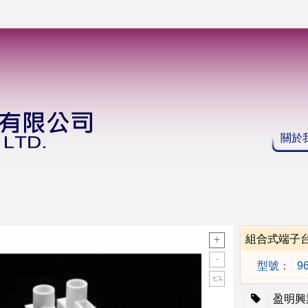
關於
組合式端子
型號：
96
盈明興