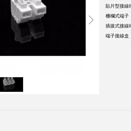
貼片型接線
柵欄式端子
插拔式接線
端子接線盒