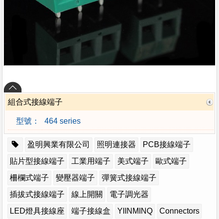
組合式接線端子
型號：
464 series
盈明興業有限公司
照明連接器
PCB接線端子
貼片型接線端子
工業用端子
美式端子
歐式端子
柵欄式端子
變壓器端子
彈簧式接線端子
插拔式接線端子
線上開關
電子調光器
LED燈具接線座
端子接線盒
YIINMINQ
Connectors