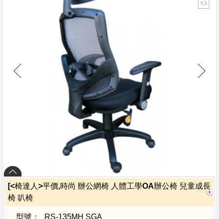
[<椅達人>平價,時尚 辦公網椅 人體工學OA辦公椅 兒童成長
椅 叭椅
型號：
RS-135MH SGA