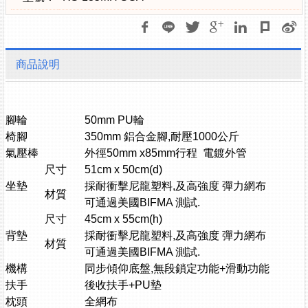
商品說明
腳輪
50mm PU輪
椅腳
350mm 鋁合金腳,耐壓1000公斤
氣壓棒
外徑50mm x85mm行程 電鍍外管
尺寸
51cm x 50cm(d)
坐墊
採耐衝擊尼龍塑料,及高強度 彈力網布
材質
可通過美國BIFMA 測試.
尺寸
45cm x 55cm(h)
背墊
採耐衝擊尼龍塑料,及高強度 彈力網布
材質
可通過美國BIFMA 測試.
機構
同步傾仰底盤,無段鎖定功能+滑動功能
扶手
後收扶手+PU墊
枕頭
全網布