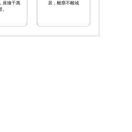
，座擁千萬
居，離塵不離城
景。