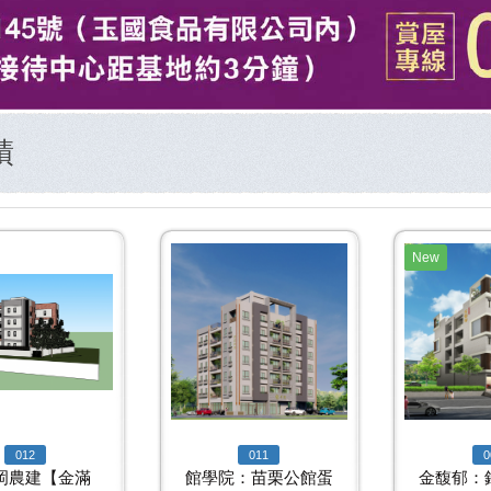
績
New
012
011
0
岡農建【金滿
館學院：苗栗公館蛋
金馥郁：