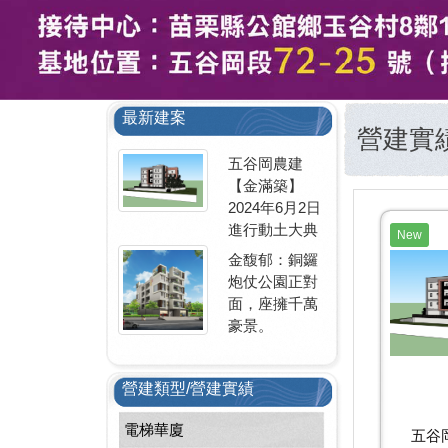
最新建案
營建實
五谷岡農建
【金滿築】
2024年6月2日
進行動土大典
New
金馥郁：銅鑼
炮仗公園正對
面，座擁千萬
豪景。
營建類型/營建實績
電梯華廈
五谷