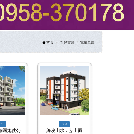
首頁
營建實績
電梯華廈
09
006
銅鑼炮仗公
綠映山水：臨山而