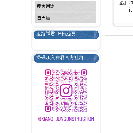
築】20
農舍用途
行
透天厝
追蹤祥君FB粉絲頁
掃碼加入祥君官方社群