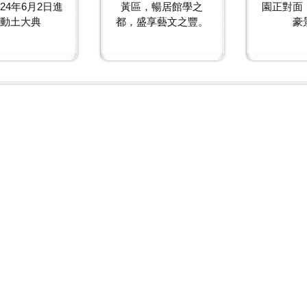
24年6月2日進
黃區，暢居館學之
園正對面
動土大典
都，盛享藝文之豐。
豪