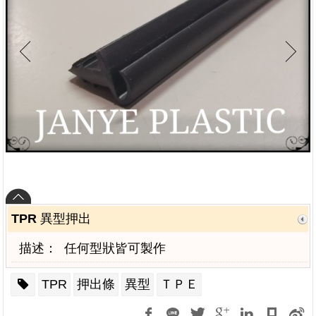
TPR 異型押出
描述：
任何型狀皆可製作
TPR
押出條
異型
ＴＰＥ