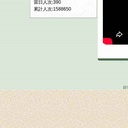
當日人次:390
累計人次:1588650
超倍