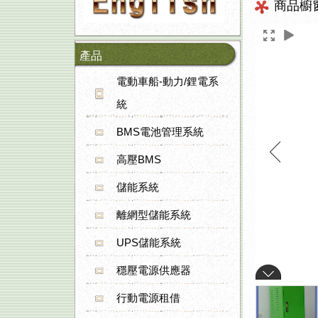
商品櫥
產品
電動車船-動力/鋰電系
統
BMS電池管理系統
高壓BMS
儲能系統
離網型儲能系統
UPS儲能系統
穩壓電源供應器
行動電源租借