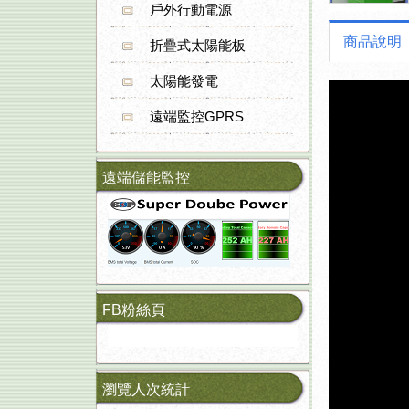
戶外行動電源
商品說明
折疊式太陽能板
太陽能發電
遠端監控GPRS
遠端儲能監控
FB粉絲頁
瀏覽人次統計