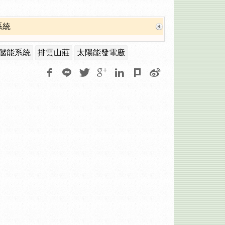
系統
儲能系統
排雲山莊
太陽能發電廒