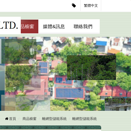
繁體中文
我們
商品櫥窗
媒體&訊息
聯絡我們
首頁
商品櫥窗
離網型儲能系統
離網型儲能系統