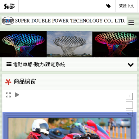
繁體中文
電動車船-動力/鋰電系統
商品櫥窗