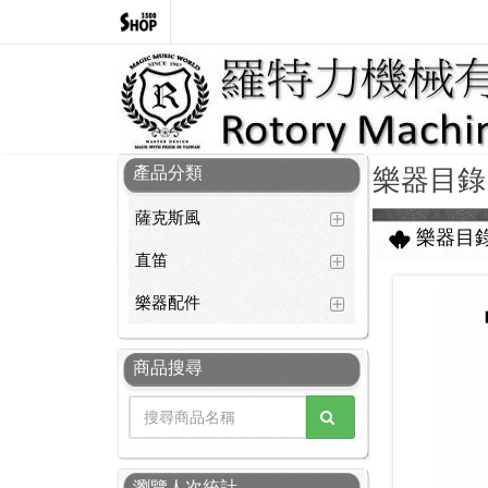
產品分類
樂器目錄
薩克斯風
樂器目
直笛
樂器配件
商品搜尋
瀏覽人次統計