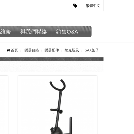
繁體中文
器維修
與我們聯絡
銷售Q&A
首頁
樂器目錄
樂器配件
薩克斯風
SAX架子