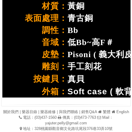
材質：
黃銅
表面處理：
青古銅
調性：
Bb
音域：
低Bb~高F＃
皮墊：
Pisoni ( 義大利皮
雕刻：
手工刻花
按鍵貝：
真貝
外箱：
Soft case ( 軟
關於我們
|
樂器目錄
|
樂器維修
|
與我們聯絡
|
銷售Q&A
繁體
English
電話：(03)437-1560
傳真：(03)473-7763
Mail：
yajuter.pelly@gmail.com
地址：328桃園縣觀音鄉文化路坑尾段376巷33弄10號