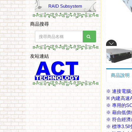
RAID Subsystem
商品搜尋
友站連結
商品說明
※ 連接電腦
※
內建高速
※
專用的
SC
※
藉由低價
※
符合經濟
※
標準
3.5