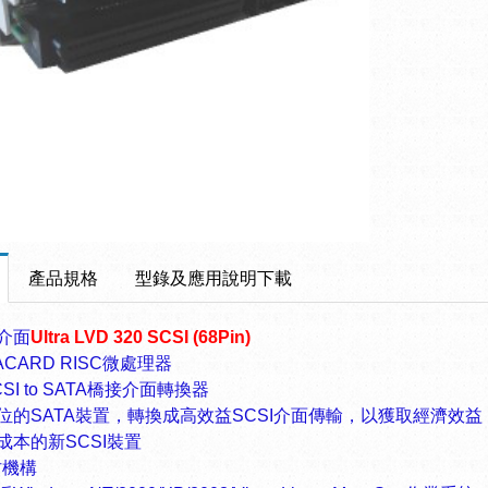
產品規格
型錄及應用說明下載
介面
Ultra LVD 320 SCSI (68Pin)
ACARD RISC
微處理器
SI to SATA
橋接介面轉換器
位的
SATA
裝置，轉換成高效益
SCSI
介
面傳輸，以獲取經濟效益
成本的新
SCSI
裝置
吋機構