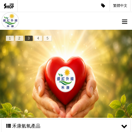
繁體中文
1
2
3
4
5
禾康氫氧產品