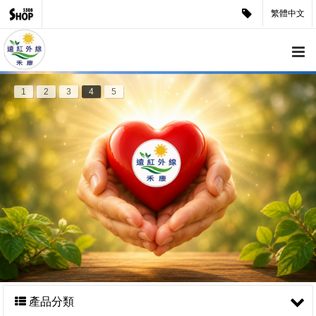
繁體中文
1
2
3
4
5
產品分類