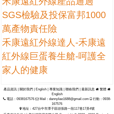
禾康遠紅外線產品通過
SGS檢驗及投保富邦1000
萬產物責任險
禾康遠紅外線達人-禾康遠
紅外線巨蛋養生艙-呵護全
家人的健康
產品資訊
|
關於我們
|
English
|
專業知識
|
聯絡我們
|
最新訊息
繁體
English
電話：0938167576
Mail：
dannyliao1688@gmail.com
行動：0938-
167576
地址：427台中市潭子區頭張路一段117巷17弄4號