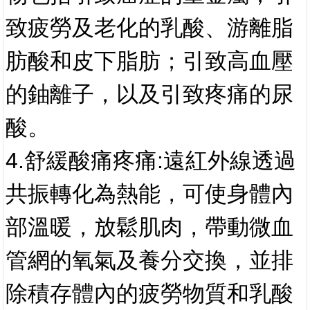
致疲勞及老化的乳酸、游離脂
肪酸和皮下脂肪；引致高血壓
的鈾離子，以及引致疼痛的尿
酸。
4.
舒緩酸痛疼痛
:遠紅外線透過
共振轉化為熱能，可使身體內
部溫暖，放鬆肌肉，帶動微血
管網的氧氣及養分交換，並排
除積存體內的疲勞物質和乳酸