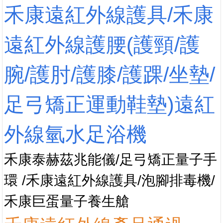
禾康遠紅外線護具/禾康
遠紅外線護腰(護頸/護
腕/護肘/護膝/護踝/坐墊/
足弓矯正運動鞋墊)遠紅
外線氫水足浴機
禾康泰赫茲兆能儀/足弓矯正量子手
環 /禾康遠紅外線護具/泡腳排毒機/
禾康巨蛋量子養生艙