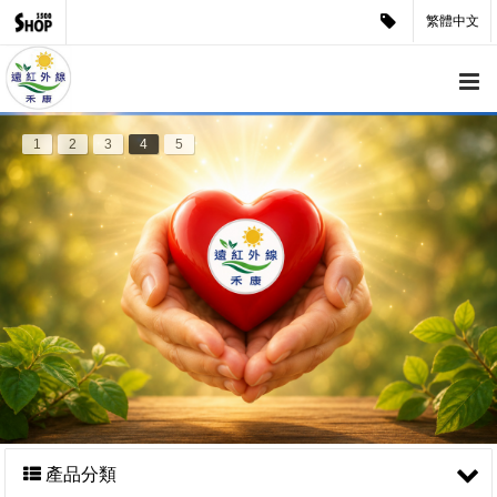
繁體中文
1
2
3
4
5
產品分類