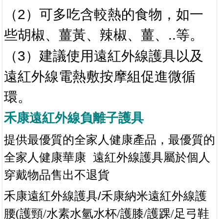
（2）可多吃含較熱的食物，如一
些胡椒、薑黃、辣椒、薑、..等。
（3）建議使用遠紅外線護具以及
遠紅外線電熱敷按摩組促進微循
環。
禾康遠紅外線負離子護具
提供最優質的全家人健康產品，最優質的
全家人健
康華康
遠紅外線護具屬於個人
穿戴物品售出不退貨
/禾
禾康遠紅外線護具
康納米遠紅外線護
水素水氫水杯
腰
(
護頸
/
/
護膝
/
護踝
/
足弓鞋