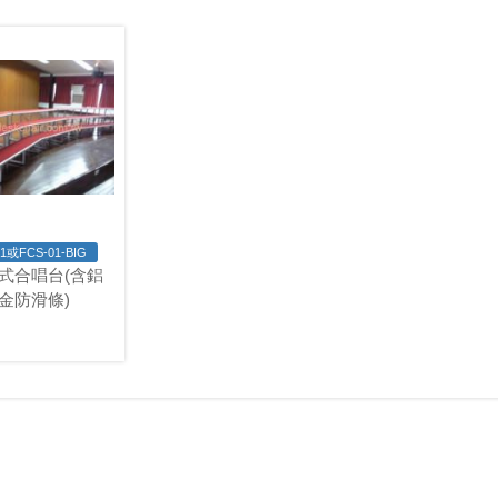
1或FCS-01-BIG
式合唱台(含鋁
金防滑條)