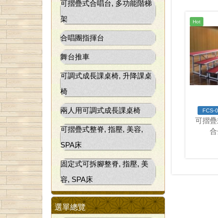
可摺疊式合唱台, 多功能階梯
架
Hot
合唱團指揮台
舞台推車
可調式成長課桌椅, 升降課桌
椅
兩人用可調式成長課桌椅
FCS-0
可摺疊
可摺疊式整脊, 指壓, 美容,
合
SPA床
固定式可拆腳整脊, 指壓, 美
容, SPA床
選單總覽