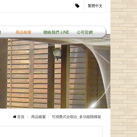
繁體中文
們
商品櫥窗
聯絡我們 LINE ID: 0229921855
公司官網
首頁
商品櫥窗
可摺疊式合唱台, 多功能階梯架