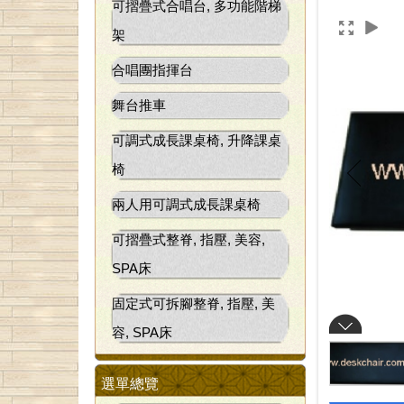
可摺疊式合唱台, 多功能階梯
架
合唱團指揮台
舞台推車
可調式成長課桌椅, 升降課桌
椅
兩人用可調式成長課桌椅
可摺疊式整脊, 指壓, 美容,
SPA床
固定式可拆腳整脊, 指壓, 美
容, SPA床
選單總覽