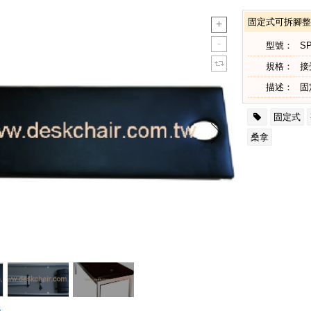
固定式可拆腳整脊
型號：
SP
規格：
接
描述：
固
固定式
桑拿