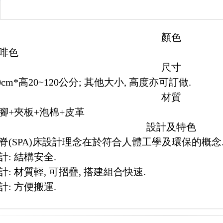
顏色
啡色
尺寸
60cm*高20~120公分; 其他大小, 高度亦可訂做.
材質
腳+夾板+泡棉+皮革
設計及特色
脊(SPA)床設計理念在於符合人體工學及環保的概念
設計: 結構安全.
設計: 材質輕, 可摺疊, 搭建組合快速.
設計: 方便搬運.