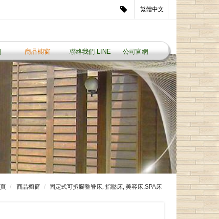
繁體中文
們
商品櫥窗
聯絡我們 LINE ID: 0229921855
公司官網
頁
商品櫥窗
固定式可拆腳整脊床, 指壓床, 美容床,SPA床