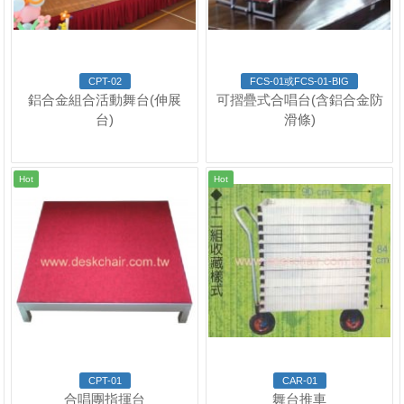
CPT-02
FCS-01或FCS-01-BIG
鋁合金組合活動舞台(伸展
可摺疊式合唱台(含鋁合金防
台)
滑條)
Hot
Hot
CPT-01
CAR-01
合唱團指揮台
舞台推車