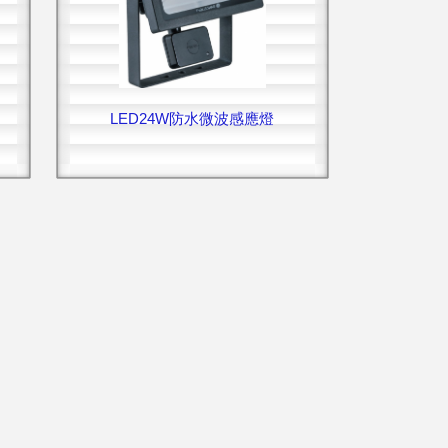
LED24W防水微波感應燈