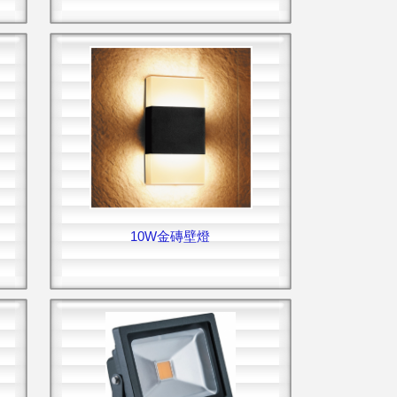
10W金磚壁燈