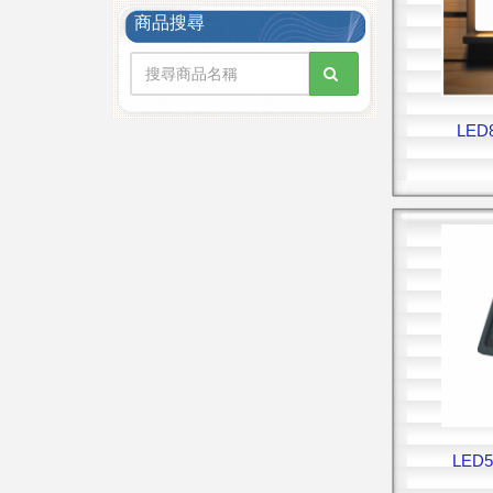
商品搜尋
LE
LE