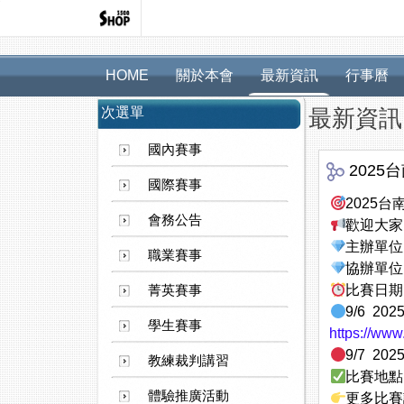
HOME
關於本會
最新資訊
行事曆
次選單
最新資訊
國內賽事
2025
國際賽事
2025台
會務公告
歡迎大家
主辦單位：
職業賽事
協辦單位
菁英賽事
比賽日期
9/6 202
學生賽事
https://ww
9/7 20
教練裁判講習
比賽地點
體驗推廣活動
更多比賽