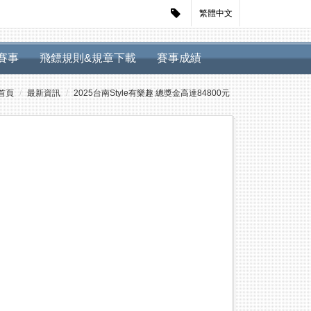
繁體中文
迴賽事
飛鏢規則&規章下載
賽事成績
首頁
最新資訊
2025台南Style有樂趣 總獎金高達84800元