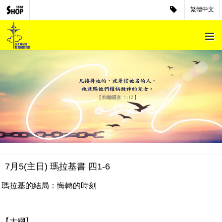
繁體中文
7月5(主日) 瑪拉基書 四1-6
瑪拉基的結局：悔轉的時刻
【大綱】