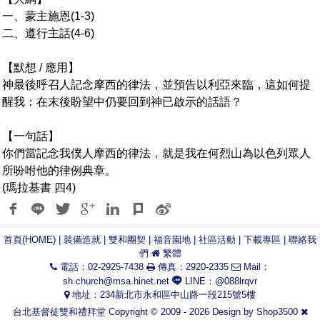
一、蒙主施恩(1-3)
二、遵行主話(4-6)
【默想 / 應用】
神最後呼召人記念摩西的律法，並預告以利亞來臨，這如何提
醒我：在末後盼望中仍要回到神已啟示的話語？
【一句話】
你們當記念我僕人摩西的律法，就是我在何烈山為以色列眾人
所吩咐他的律例典章。
(瑪拉基書 四4)
首頁(HOME)
|
裝備造就
|
雙和團契
|
福音園地
|
社區活動
|
下載專區
|
聯絡我
們
繁體
電話：02-2925-7438
傳真：2920-2335
Mail：
sh.church@msa.hinet.net
LINE：@088lrqvr
地址：234新北市永和區中山路一段215號5樓
台北基督徒雙和禮拜堂 Copyright © 2009 - 2026 Design by
Shop3500