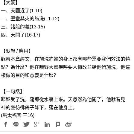
【大綱】
一、天國近了
(1-10)
二、聖靈與火的施洗
(11-12)
三
、諸般的義
(1
3
-15)
四
、天開了
(16-17)
【默想
/
應用】
觀察本章經文，在施洗約翰的身上都有哪些需要我們效法的特
點？為什麼？他在曠野大聲疾呼要人悔改並給他們施洗，他這
樣做的目的和意義是什麼？
【一句話】
耶穌受了洗，隨即從水裏上來。天忽然為他開了，他就看見
神的靈彷彿鴿子降下，落在他身上。
(
馬太福音 三16)