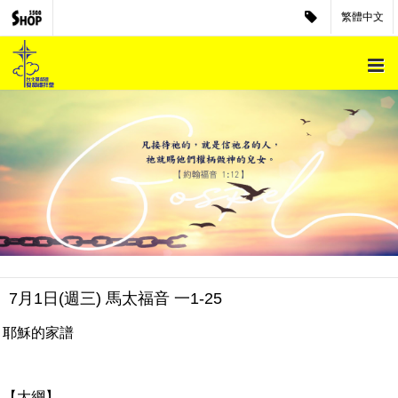
繁體中文
7月1日(週三) 馬太福音 一1-25
耶穌的家譜
【大綱】