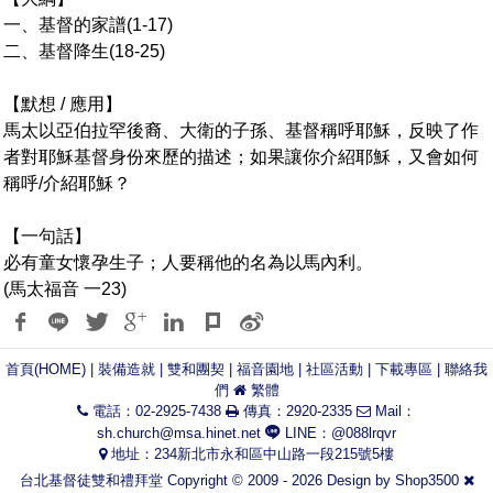
一、基督的家譜(1-17)
二、基督降生(18-25)
【默想 / 應用】
馬太以亞伯拉罕後裔、大衛的子孫、基督稱呼耶穌，反映了作
者對耶穌基督身份來歷的描述；如果讓你介紹耶穌，又會如何
稱呼/介紹耶穌？
【一句話】
必有童女懷孕生子；人要稱他的名為以馬內利。‪‬
(馬太福音 一23)
首頁(HOME)
|
裝備造就
|
雙和團契
|
福音園地
|
社區活動
|
下載專區
|
聯絡我
們
繁體
電話：02-2925-7438
傳真：2920-2335
Mail：
sh.church@msa.hinet.net
LINE：@088lrqvr
地址：234新北市永和區中山路一段215號5樓
台北基督徒雙和禮拜堂 Copyright © 2009 - 2026 Design by
Shop3500