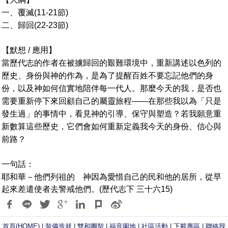
一、覆滅(11-21節)
二、歸回(22-23節)
【默想 / 應用】
當歷代志的作者在被擄歸回的艱難環境中，重新講述以色列的
歷史、身份與神的作為，是為了提醒百姓不要忘記他們的身
份，以及神如何信實地陪伴每一代人。那麼今天的我，是否也
需要重新停下來回顧自己的屬靈旅程——在那些我以為「只是
發生過」的事情中，看見神的引導、保守與塑造？若我願意重
新數算這些歷史，它們會如何重新定義我今天的身份、信心與
前路？
一句話：
耶和華－他們列祖的 神因為愛惜自己的民和他的居所，從早
起來差遣使者去警戒他們。(歷代志下 三十六15)
首頁(HOME)
|
裝備造就
|
雙和團契
|
福音園地
|
社區活動
|
下載專區
|
聯絡我