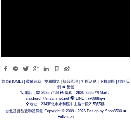
首頁(HOME)
|
裝備造就
|
雙和團契
|
福音園地
|
社區活動
|
下載專區
|
聯絡我
們
繁體
電話：02-2925-7438
傳真：2920-2335
Mail：
sh.church@msa.hinet.net
LINE：@088lrqvr
地址：234新北市永和區中山路一段215號5樓
台北基督徒雙和禮拜堂 Copyright © 2009 - 2026 Design by
Shop3500
Fullvision