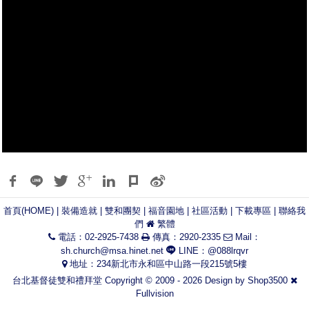
首頁(HOME)
|
裝備造就
|
雙和團契
|
福音園地
|
社區活動
|
下載專區
|
聯絡我
們
繁體
電話：02-2925-7438
傳真：2920-2335
Mail：
sh.church@msa.hinet.net
LINE：@088lrqvr
地址：234新北市永和區中山路一段215號5樓
台北基督徒雙和禮拜堂 Copyright © 2009 - 2026 Design by
Shop3500
Fullvision