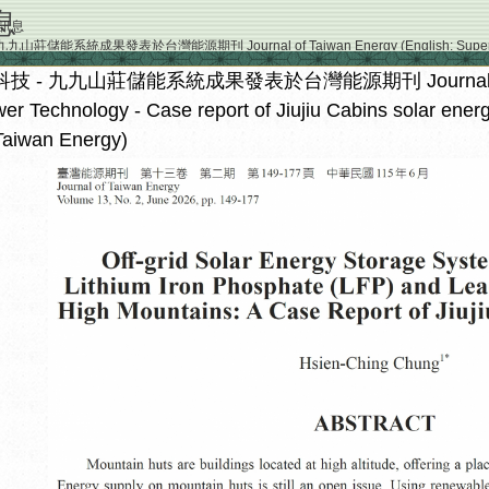
息
訊息
莊儲能系統成果發表於台灣能源期刊 Journal of Taiwan Energy (English: Super Double P
rage system were published in Journal of Taiwan Energy)
 - 九九山莊儲能系統成果發表於台灣能源期刊 Journal of Taiwa
r Technology - Case report of Jiujiu Cabins solar ener
 Taiwan Energy)