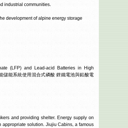
nd industrial communities.
the development of alpine energy storage
hate (LFP) and Lead-acid Batteries in High
 (高山地區離網型太陽能儲能系統使用混合式磷酸 鋰鐵電池與鉛酸電
hikers and providing shelter. Energy supply on
 appropriate solution. Jiujiu Cabins, a famous