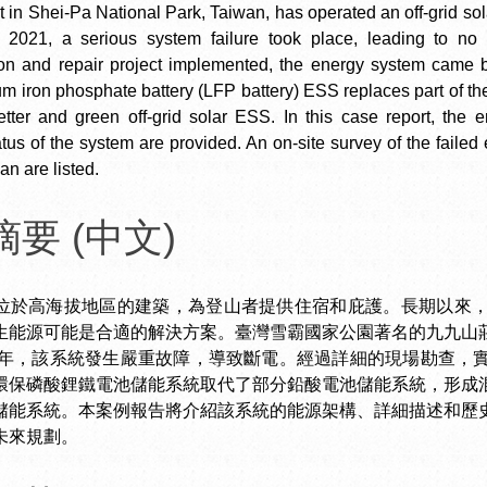
 in Shei-Pa National Park, Taiwan, has operated an off-grid so
n 2021, a serious system failure took place, leading to no el
ion and repair project implemented, the energy system came 
hium iron phosphate battery (LFP battery) ESS replaces part of t
ter and green off-grid solar ESS. In this case report, the en
tatus of the system are provided. An on-site survey of the fail
an are listed.
要 (中文)
位於高海拔地區的建築，為登山者提供住宿和庇護。長期以來
生能源可能是合適的解決方案。臺灣雪霸國家公園著名的九九山
21年，該系統發生嚴重故障，導致斷電。經過詳細的現場勘查，
環保磷酸鋰鐵電池儲能系統取代了部分鉛酸電池儲能系統，形成
儲能系統。本案例報告將介紹該系統的能源架構、詳細描述和歷
未來規劃。