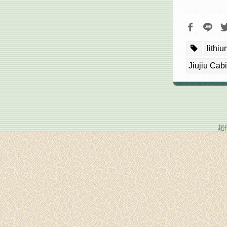
lithiu
Jiujiu Cab
超倍