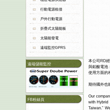
行動電源租借
戶外行動電源
折疊式太陽能板
太陽能發電
遠端監控GPRS
本公司RD經理
遠端儲能監控
與鉛酸電池：
使用方面的
期待國外也
Our company
FB粉絲頁
with Hybrid
Taiwan." We