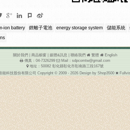
m-ion battery
鋰離子電池
energy storage system
儲能系統
ins
關於我們
|
商品櫥窗
|
媒體&訊息
|
聯絡我們
繁體
English
傳真：04-7326299
Mail：
sdpcomtw@gmail.com
地址：50082 彰化縣彰化市彰南路三段167號
能科技股份有限公司 Copyright © 2009 - 2026 Design by
Shop3500
Fullvi