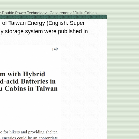
ower Technology - Case report of Jiujiu Cabins
n Energy (English: Super
gy storage system were published in