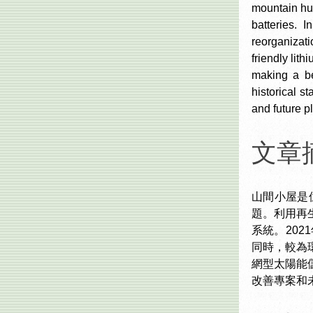
mountain hut
batteries. I
reorganizat
friendly lit
making a bet
historical s
and future pl
文章摘
山間小屋是
題。利用再
系統。20
同時，較為
網型太陽能
改善專案和