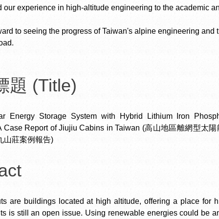
d our experience in high-altitude engineering to the academic a
ard to seeing the progress of Taiwan's alpine engineering and 
oad.
 (Title)
lar Energy Storage System with Hybrid Lithium Iron Phosp
s: A Case Report of Jiujiu Cabins in Taiwan
九山莊案例報告)
act
s are buildings located at high altitude, offering a place for 
s is still an open issue. Using renewable energies could be an