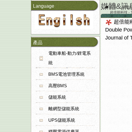
媒體&訊
Language
首頁
媒體&
超倍能科技 - 九九山
solar energy sto
超倍能科技
Double Powe
Journal of
產品
電動車船-動力/鋰電系
統
BMS電池管理系統
高壓BMS
儲能系統
離網型儲能系統
UPS儲能系統
穩壓電源供應器