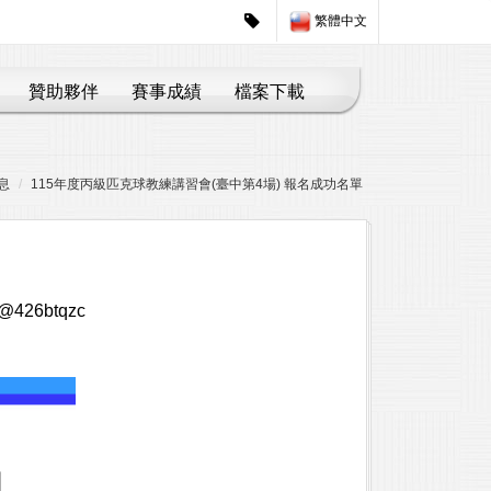
繁體中文
贊助夥伴
賽事成績
檔案下載
息
115年度丙級匹克球教練講習會(臺中第4場) 報名成功名單
26btqzc