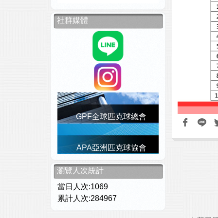
社群媒體
GPF全球匹克球總會
APA亞洲匹克球協會
瀏覽人次統計
當日人次:1069
累計人次:284967