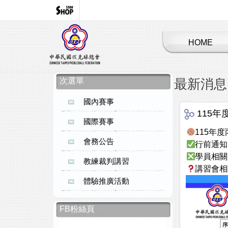
HOME
次選單
最新消息
國內賽事
115
國際賽事
115年
會務公告
行前通知已
學員相關
教練裁判講習
講習會相關
體驗推廣活動
FB粉絲頁