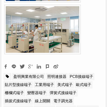
盈明興業有限公司
照明連接器
PCB接線端子
貼片型接線端子
工業用端子
美式端子
歐式端子
柵欄式端子
變壓器端子
彈簧式接線端子
插拔式接線端子
線上開關
電子調光器